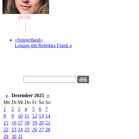
»Spiegelland«
Lesung mit Rebekka Frank
»
«
Dezember 2025
»
Mo
Di
Mi
Do
Fr
Sa
So
1
2
3
4
5
6
7
8
9
10
11
12
13
14
15
16
17
18
19
20
21
22
23
24
25
26
27
28
29
30
31