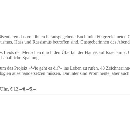
äsentieren das von ihnen herausgegebene Buch mit »60 gezeichneten G
tismus, Hass und Rassismus betroffen sind. Gastgeberinnen des Aben
es Leids der Menschen durch den Überfall der Hamas auf Israel am 7. O
llschaftliche Spaltung.
 das Projekt »Wie geht es dir?« ins Leben zu rufen. 48 Zeichner:inn
logien auseinandersetzen müssen. Darunter sind Prominente, aber auch 
Uhr, € 12,–/8,–/5,–