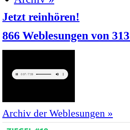
Jetzt reinhören!
866 Weblesungen von 313
Archiv der Weblesungen »