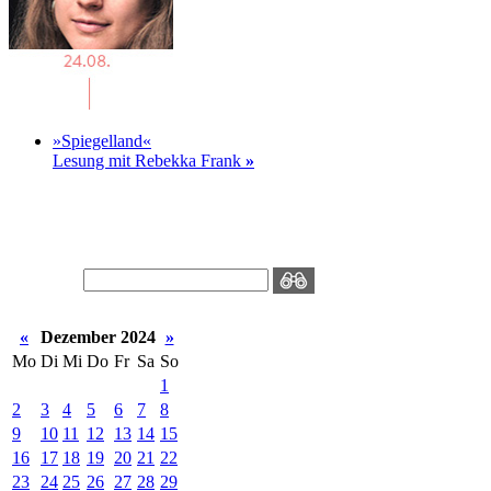
»Spiegelland«
Lesung mit Rebekka Frank
»
«
Dezember 2024
»
Mo
Di
Mi
Do
Fr
Sa
So
1
2
3
4
5
6
7
8
9
10
11
12
13
14
15
16
17
18
19
20
21
22
23
24
25
26
27
28
29