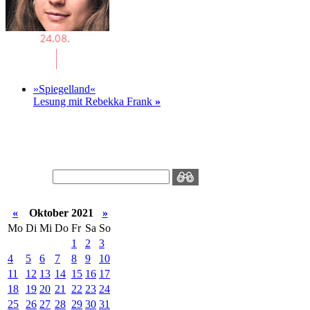
»Spiegelland«
Lesung mit Rebekka Frank
»
«
Oktober 2021
»
Mo
Di
Mi
Do
Fr
Sa
So
1
2
3
4
5
6
7
8
9
10
11
12
13
14
15
16
17
18
19
20
21
22
23
24
25
26
27
28
29
30
31