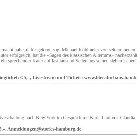
gemacht habe, dafür gelernt, sagt Michael Köhlmeier von seinem neuen
autor erfolgreich, hat die »Sagen des klassischen Altertums« nacherzäh
in sprechender Kater auf fast tausend Seiten aus seinen sieben Leben 
ingticket: € 5,–, Livestream und Tickets: www.literaturhaus-hamb
 Liveschaltung nach New York im Gespräch mit Karla Paul vor. Claudia R
€ 5,–, Anmeldungen@stories-hamburg.de