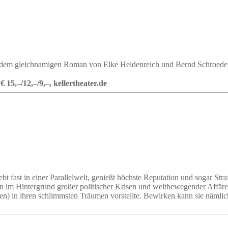
h dem gleichnamigen Roman von Elke Heidenreich und Bernd Schroede
15,–/12,–/9,–, kellertheater.de
, lebt fast in einer Parallelwelt, genießt höchste Reputation und sogar S
n im Hintergrund großer politischer Krisen und weltbewegender Affär
sen) in ihren schlimmsten Träumen vorstellte. Bewirken kann sie nämlic