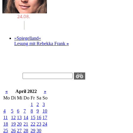
»Spiegelland«
Lesung mit Rebekka Frank
»
«
April 2022
»
Mo
Di
Mi
Do
Fr
Sa
So
1
2
3
4
5
6
7
8
9
10
11
12
13
14
15
16
17
18
19
20
21
22
23
24
25
26
27
28
29
30