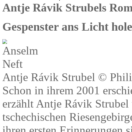
Antje Rávik Strubels Ro
Gespenster ans Licht hol
Antje Rávik Strubel © Phil
Schon in ihrem 2001 ersch
erzählt Antje Rávik Strubel
tschechischen Riesengebirge
ihren ersten Erinnerungen si