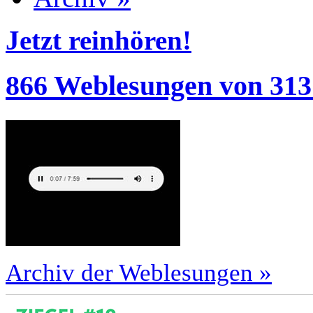
Jetzt reinhören!
866 Weblesungen von 313
Archiv der Weblesungen »