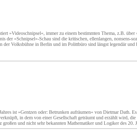
ntiert »Videoschnipsel«, immer zu einem bestimmten Thema, z.B. über
ignis der »Schnipsel«-Schau sind die kritischen, ellenlangen, nonsens
an der Volksbühne in Berlin und im Polittbüro sind längst legendär un
des Jahres ist »Gentzen oder: Betrunken aufräumen« von Dietmar Dath.
knüpft, in dem von einer Gesellschaft geträumt und erzählt wird, die 
z großen und nicht sehr bekannten Mathematiker und Logiker des 20. 