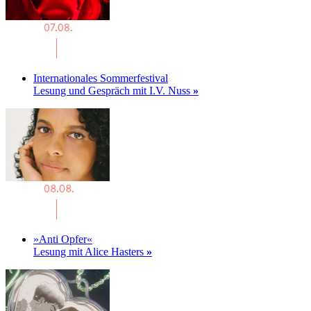
Internationales Sommerfestival
Lesung und Gespräch mit I.V. Nuss
»
»Anti Opfer«
Lesung mit Alice Hasters
»