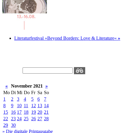
Literaturfestival »Beyond Borders: Love & Literature«
»
«
November 2021
»
Mo
Di
Mi
Do
Fr
Sa
So
1
2
3
4
5
6
7
8
9
10
11
12
13
14
15
16
17
18
19
20
21
22
23
24
25
26
27
28
29
30
» Die digitale Printausgabe