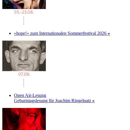
»hope!« zum Internationalen Sommerfestival 2026
»
Open Air-Lesung
Geburtstagslesung für Joachim Ringelnatz
»