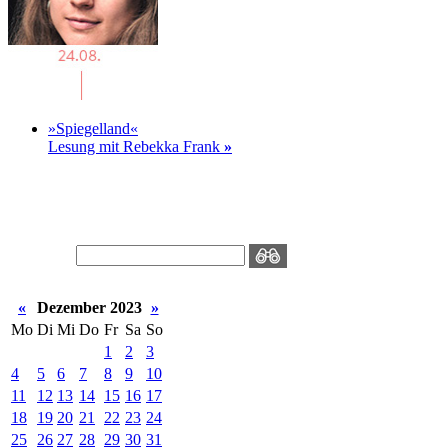
»Spiegelland«
Lesung mit Rebekka Frank
»
«
Dezember 2023
»
Mo
Di
Mi
Do
Fr
Sa
So
1
2
3
4
5
6
7
8
9
10
11
12
13
14
15
16
17
18
19
20
21
22
23
24
25
26
27
28
29
30
31