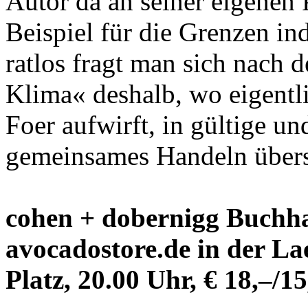
Autor da an seiner eigenen P
Beispiel für die Grenzen in
ratlos fragt man sich nach 
Klima« deshalb, wo eigentlic
Foer aufwirft, in gültige u
gemeinsames Handeln übers
cohen + dobernigg Buchha
avocadostore.de in der La
Platz, 20.00 Uhr, € 18,–/15