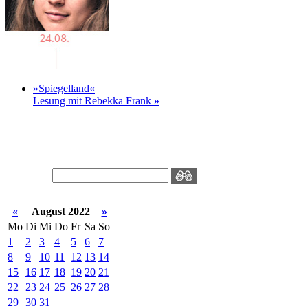
»Spiegelland«
Lesung mit Rebekka Frank
»
«
August 2022
»
Mo
Di
Mi
Do
Fr
Sa
So
1
2
3
4
5
6
7
8
9
10
11
12
13
14
15
16
17
18
19
20
21
22
23
24
25
26
27
28
29
30
31