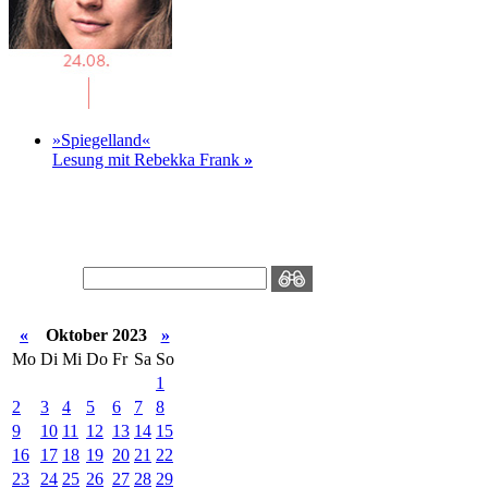
»Spiegelland«
Lesung mit Rebekka Frank
»
«
Oktober 2023
»
Mo
Di
Mi
Do
Fr
Sa
So
1
2
3
4
5
6
7
8
9
10
11
12
13
14
15
16
17
18
19
20
21
22
23
24
25
26
27
28
29