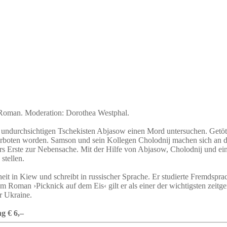
n Roman. Moderation: Dorothea Westphal.
m undurchsichtigen Tschekisten Abjasow einen Mord untersuchen. Getöt
verboten worden. Samson und sein Kollegen Cholodnij machen sich an 
rs Erste zur Nebensache. Mit der Hilfe von Abjasow, Cholodnij und ei
stellen.
heit in Kiew und schreibt in russischer Sprache. Er studierte Fremdspr
m Roman ›Picknick auf dem Eis‹ gilt er als einer der wichtigsten zeitg
er Ukraine.
g € 6,–